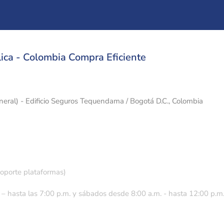
ica - Colombia Compra Eficiente
eneral) - Edificio Seguros Tequendama / Bogotá D.C., Colombia
soporte plataformas)
 – hasta las 7:00 p.m. y sábados desde 8:00 a.m. - hasta 12:00 p.m