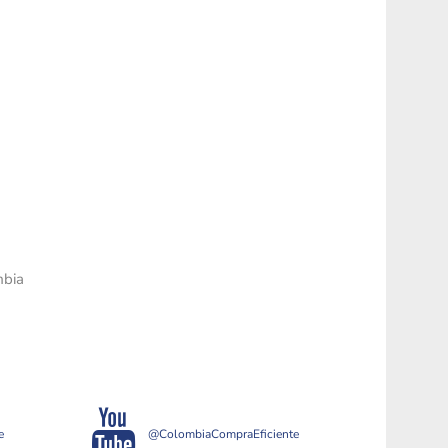
mbia
e
@ColombiaCompraEficiente