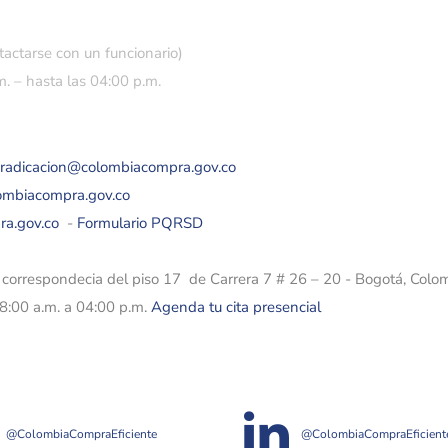
tactarse con un funcionario)
. – hasta las 04:00 p.m.
eradicacion@colombiacompra.gov.co
lombiacompra.gov.co
ra.gov.co
-
Formulario PQRSD
e correspondecia del piso 17 de Carrera 7 # 26 – 20 - Bogotá, Colo
08:00 a.m. a 04:00 p.m.
Agenda tu cita presencial
@ColombiaCompraEficiente
@ColombiaCompraEficient