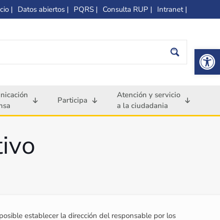
cio |
Datos abiertos |
PQRS |
Consulta RUP |
Intranet |
Op
nicación
Atención y servicio
Participa
nsa
a la ciudadania
tivo
posible establecer la dirección del responsable por los