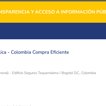
NSPARENCIA Y ACCESO A INFORMACIÓN PÚB
ica - Colombia Compra Eficiente
eneral) - Edificio Seguros Tequendama / Bogotá D.C., Colombia