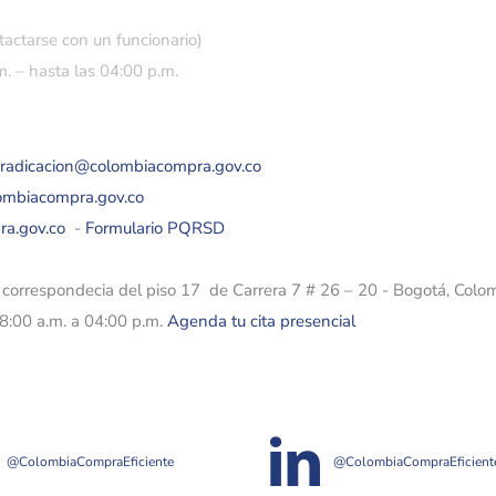
tactarse con un funcionario)
. – hasta las 04:00 p.m.
eradicacion@colombiacompra.gov.co
lombiacompra.gov.co
ra.gov.co
-
Formulario PQRSD
e correspondecia del piso 17 de Carrera 7 # 26 – 20 - Bogotá, Colo
08:00 a.m. a 04:00 p.m.
Agenda tu cita presencial
@ColombiaCompraEficiente
@ColombiaCompraEficient