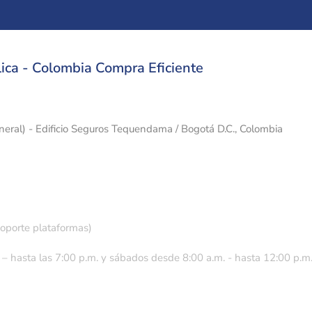
ica - Colombia Compra Eficiente
eneral) - Edificio Seguros Tequendama / Bogotá D.C., Colombia
soporte plataformas)
 – hasta las 7:00 p.m. y sábados desde 8:00 a.m. - hasta 12:00 p.m