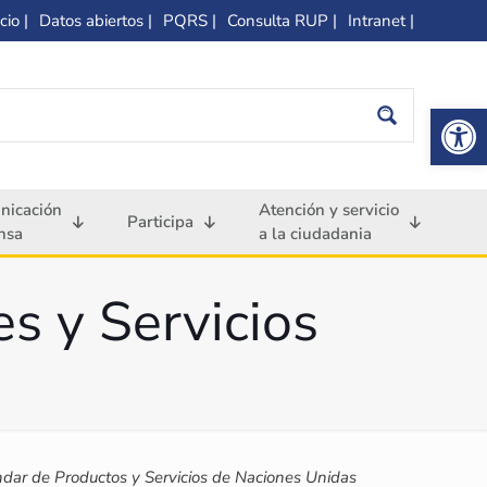
cio |
Datos abiertos |
PQRS |
Consulta RUP |
Intranet |
Op
nicación
Atención y servicio
Participa
nsa
a la ciudadania
es y Servicios
ndar de Productos y Servicios de Naciones Unidas