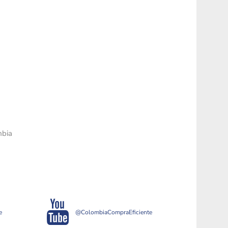
mbia
e
@ColombiaCompraEficiente