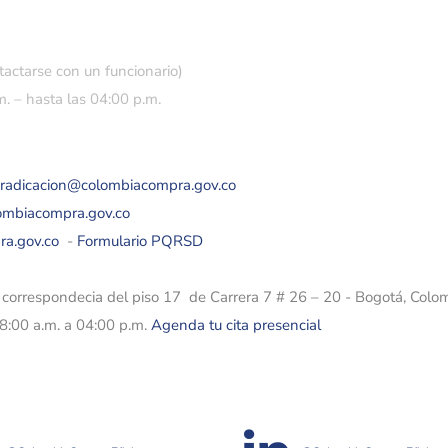
tactarse con un funcionario)
. – hasta las 04:00 p.m.
eradicacion@colombiacompra.gov.co
lombiacompra.gov.co
ra.gov.co
-
Formulario PQRSD
e correspondecia del piso 17 de Carrera 7 # 26 – 20 - Bogotá, Colo
08:00 a.m. a 04:00 p.m.
Agenda tu cita presencial