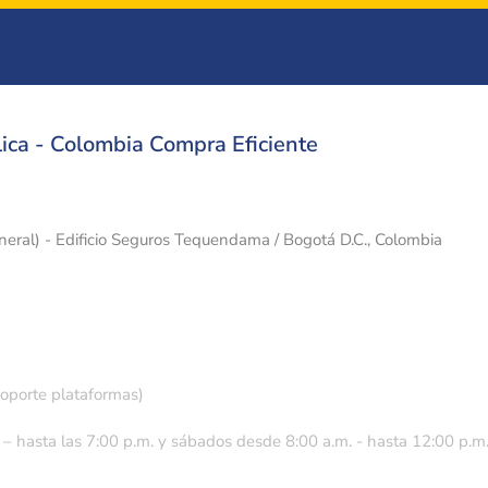
ica - Colombia Compra Eficiente
eneral) - Edificio Seguros Tequendama / Bogotá D.C., Colombia
soporte plataformas)
 – hasta las 7:00 p.m. y sábados desde 8:00 a.m. - hasta 12:00 p.m