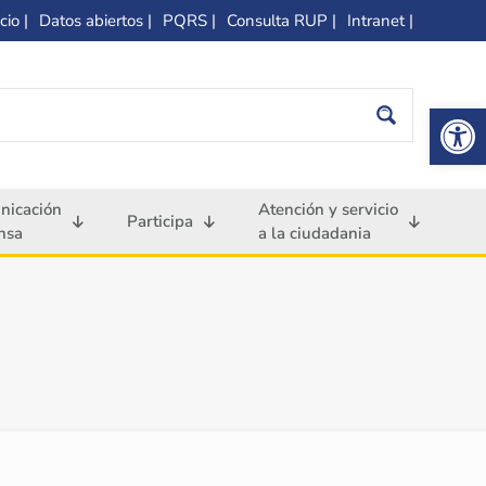
cio |
Datos abiertos |
PQRS |
Consulta RUP |
Intranet |
Op
nicación
Atención y servicio
Participa
nsa
a la ciudadania