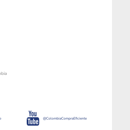
mbia
e
@ColombiaCompraEficiente