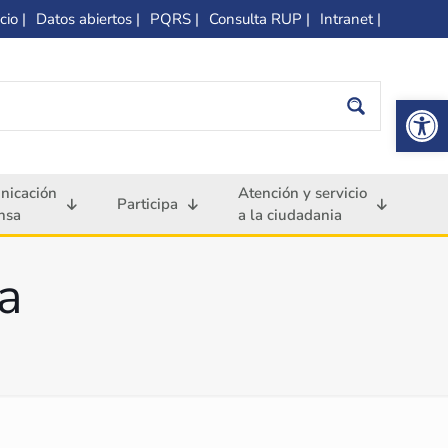
cio |
Datos abiertos |
PQRS |
Consulta RUP |
Intranet |
Op
nicación
Atención y servicio
Participa
nsa
a la ciudadania
a