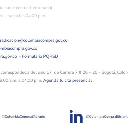
tactarse con un funcionario)
. – hasta las 04:00 p.m.
eradicacion@colombiacompra.gov.co
lombiacompra.gov.co
ra.gov.co
-
Formulario PQRSD
e correspondecia del piso 17 de Carrera 7 # 26 – 20 - Bogotá, Colo
08:00 a.m. a 04:00 p.m.
Agenda tu cita presencial
@ColombiaCompraEficiente
@ColombiaCompraEficient