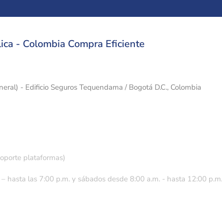
ica - Colombia Compra Eficiente
eneral) - Edificio Seguros Tequendama / Bogotá D.C., Colombia
soporte plataformas)
 – hasta las 7:00 p.m. y sábados desde 8:00 a.m. - hasta 12:00 p.m