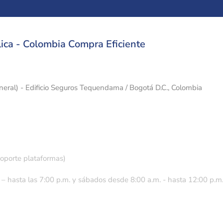
ica - Colombia Compra Eficiente
eneral) - Edificio Seguros Tequendama / Bogotá D.C., Colombia
soporte plataformas)
 – hasta las 7:00 p.m. y sábados desde 8:00 a.m. - hasta 12:00 p.m