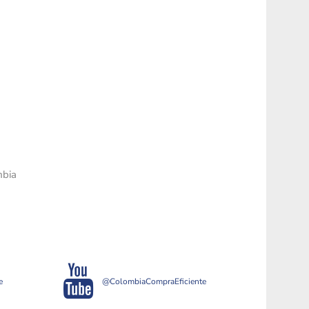
mbia
e
@ColombiaCompraEficiente