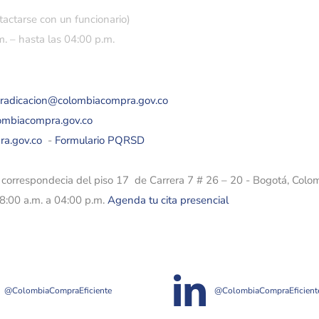
tactarse con un funcionario)
. – hasta las 04:00 p.m.
eradicacion@colombiacompra.gov.co
lombiacompra.gov.co
ra.gov.co
-
Formulario PQRSD
e correspondecia del piso 17 de Carrera 7 # 26 – 20 - Bogotá, Colo
08:00 a.m. a 04:00 p.m.
Agenda tu cita presencial
@ColombiaCompraEficiente
@ColombiaCompraEficient