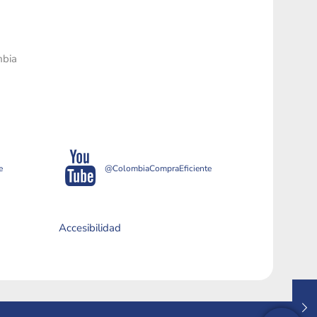
mbia
e
@ColombiaCompraEficiente
Accesibilidad