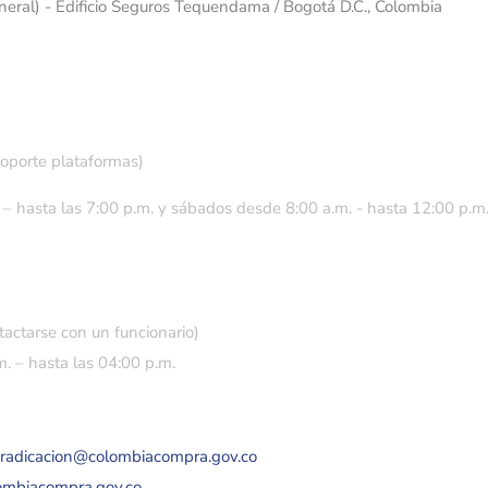
eneral) - Edificio Seguros Tequendama / Bogotá D.C., Colombia
soporte plataformas)
 – hasta las 7:00 p.m. y sábados desde 8:00 a.m. - hasta 12:00 p.m
tactarse con un funcionario)
. – hasta las 04:00 p.m.
eradicacion@colombiacompra.gov.co
lombiacompra.gov.co