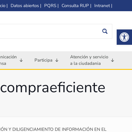
cio |
Datos abiertos |
PQRS |
Consulta RUP |
Intranet |
Op
nicación
Atención y servicio
Participa
nsa
a la ciudadania
compraeficiente
ÓN Y DILIGENCIAMIENTO DE INFORMACIÓN EN EL