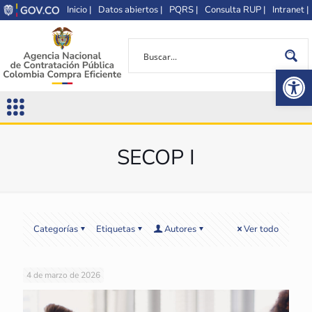
Inicio |
Datos abiertos |
PQRS |
Consulta RUP |
Intranet |
Op
SECOP I
Categorías
Etiquetas
Autores
Ver todo
4 de marzo de 2026