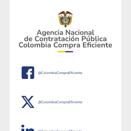
@ColombiaCompraEficiente
@ColombiaCompraEficiente