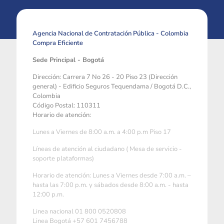
Agencia Nacional de Contratación Pública - Colombia
Compra Eficiente
Sede Principal - Bogotá
Dirección: Carrera 7 No 26 - 20 Piso 23 (Dirección
general) - Edificio Seguros Tequendama / Bogotá D.C.,
Colombia
Código Postal: 110311
Horario de atención:
Lunes a Viernes de 8:00 a.m. a 4:00 p.m Piso 17
Líneas de atención al ciudadano ( Mesa de servicio -
soporte plataformas)
Horario de atención: Lunes a Viernes desde 7:00 a.m. –
hasta las 7:00 p.m. y sábados desde 8:00 a.m. - hasta
12:00 p.m.
Linea nacional 01 800 0520808
Linea Bogotá +57 601 7456788