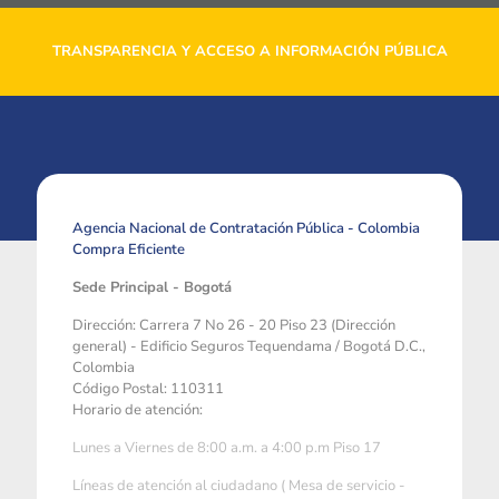
TRANSPARENCIA Y ACCESO A INFORMACIÓN PÚBLICA
Agencia Nacional de Contratación Pública - Colombia
Compra Eficiente
Sede Principal - Bogotá
Dirección: Carrera 7 No 26 - 20 Piso 23 (Dirección
general) - Edificio Seguros Tequendama / Bogotá D.C.,
Colombia
Código Postal: 110311
Horario de atención:
Lunes a Viernes de 8:00 a.m. a 4:00 p.m Piso 17
Líneas de atención al ciudadano ( Mesa de servicio -