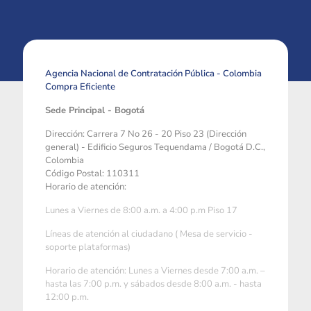
Agencia Nacional de Contratación Pública - Colombia
Compra Eficiente
Sede Principal - Bogotá
Dirección: Carrera 7 No 26 - 20 Piso 23 (Dirección
general) - Edificio Seguros Tequendama / Bogotá D.C.,
Colombia
Código Postal: 110311
Horario de atención:
Lunes a Viernes de 8:00 a.m. a 4:00 p.m Piso 17
Líneas de atención al ciudadano ( Mesa de servicio -
soporte plataformas)
Horario de atención: Lunes a Viernes desde 7:00 a.m. –
hasta las 7:00 p.m. y sábados desde 8:00 a.m. - hasta
12:00 p.m.