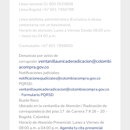
Linea nacional 01 800 0520808
Linea Bogotá +57 601 7456788
Linea telefonía administrativa (Exclusiva si desea
contactarse con un funcionario)
Horario de atención: Lunes a Viernes Desde 08:00 a.m.
– hasta las 04:00 p.m.
Conmutador +57 601 7956600
Denuncias por actos de
ventanillaunicaderadicacion@colombi
corrupción:
acompra.gov.co
Notificaciones judiciales:
notificacionesjudiciales@colombiacompra.gov.co
PQRSD:
ventanillaunicaderadicacion@colombiacompra.gov.co
-
Formulario PQRSD
Buzón físico
Ubicado en la ventanilla de Atención / Radicación de
correspondecia del piso 17 de Carrera 7 # 26 – 20 -
Bogotá, Colombia
Horario de Atención Presencial: Lunes a Viernes de
08:00 a.m. a 04:00 p.m.
Agenda tu cita presencial