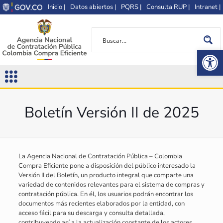
Inicio |
Datos abiertos |
PQRS |
Consulta RUP |
Intranet |
Op
Boletín Versión II de 2025
La Agencia Nacional de Contratación Pública – Colombia
Compra Eficiente pone a disposición del público interesado la
Versión II del Boletín, un producto integral que comparte una
variedad de contenidos relevantes para el sistema de compras y
contratación pública. En él, los usuarios podrán encontrar los
documentos más recientes elaborados por la entidad, con
acceso fácil para su descarga y consulta detallada,
contribuyendo así a la actualización constante de los actores