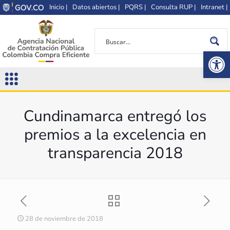
Inicio |
Datos abiertos |
PQRS |
Consulta RUP |
Intranet |
Op
Cundinamarca entregó los
premios a la excelencia en
transparencia 2018
28 de noviembre de 2018