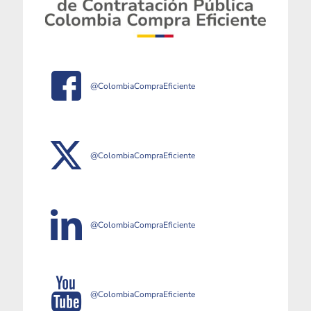
@ColombiaCompraEficiente
@ColombiaCompraEficiente
@ColombiaCompraEficiente
@ColombiaCompraEficiente