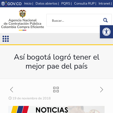
Inicio |
Datos abiertos |
PQRS |
Consulta RUP |
Intranet |
Op
Así bogotá logró tener el
mejor pae del país
19 de noviembre de 2018