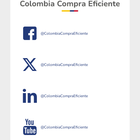
@ColombiaCompraEficiente
@ColombiaCompraEficiente
@ColombiaCompraEficiente
@ColombiaCompraEficiente