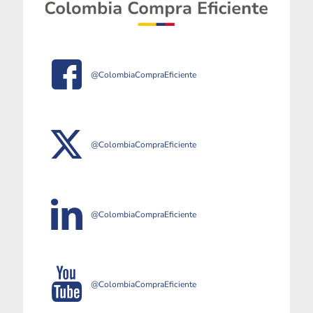
@ColombiaCompraEficiente
@ColombiaCompraEficiente
@ColombiaCompraEficiente
@ColombiaCompraEficiente