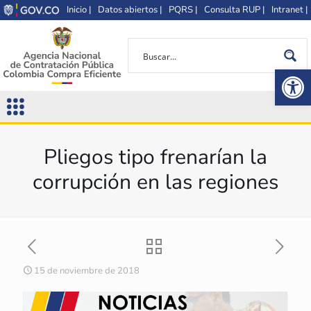
Inicio |
Datos abiertos |
PQRS |
Consulta RUP |
Intranet |
Op
Pliegos tipo frenarían la
corrupción en las regiones
15 de noviembre de 2018