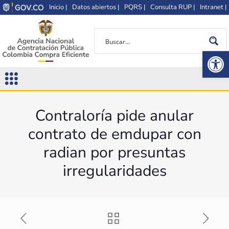
Inicio |
Datos abiertos |
PQRS |
Consulta RUP |
Intranet |
Op
Contraloría pide anular
contrato de emdupar con
radian por presuntas
irregularidades