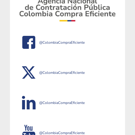
@ColombiaCompraEficiente
@ColombiaCompraEficiente
@ColombiaCompraEficiente
@ColombiaCompraEficiente