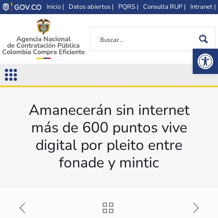
Inicio |
Datos abiertos |
PQRS |
Consulta RUP |
Intranet |
Op
Amanecerán sin internet
más de 600 puntos vive
digital por pleito entre
fonade y mintic