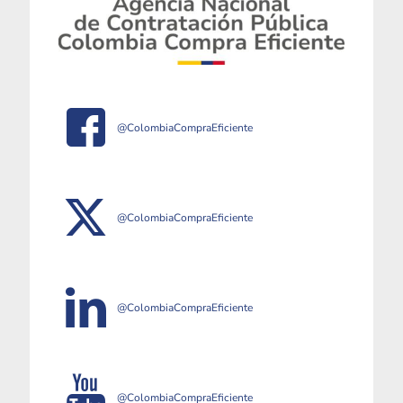
@ColombiaCompraEficiente
@ColombiaCompraEficiente
@ColombiaCompraEficiente
@ColombiaCompraEficiente