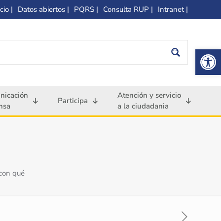
cio |
Datos abiertos |
PQRS |
Consulta RUP |
Intranet |
Op
nicación
Atención y servicio
Participa
nsa
a la ciudadania
con qué