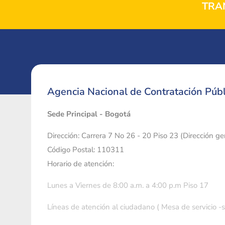
TRA
Agencia Nacional de Contratación Públ
Sede Principal - Bogotá
Dirección: Carrera 7 No 26 - 20 Piso 23 (Dirección g
Código Postal: 110311
Horario de atención:
Lunes a Viernes de 8:00 a.m. a 4:00 p.m Piso 17
Líneas de atención al ciudadano ( Mesa de servicio -