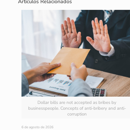
Artículos Relacionados
Dollar bills are not accepted as bribes by
businesspeople. Concepts of anti-bribery and anti-
corruption
6 de agosto de 2026