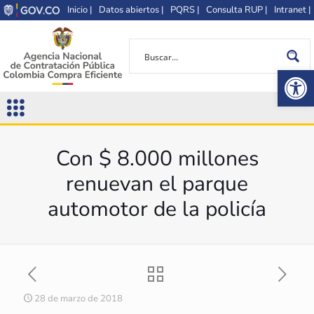
Inicio |
Datos abiertos |
PQRS |
Consulta RUP |
Intranet |
Op
Con $ 8.000 millones
renuevan el parque
automotor de la policía
28 de marzo de 2018