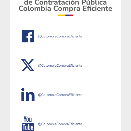
@ColombiaCompraEficiente
@ColombiaCompraEficiente
@ColombiaCompraEficiente
@ColombiaCompraEficiente