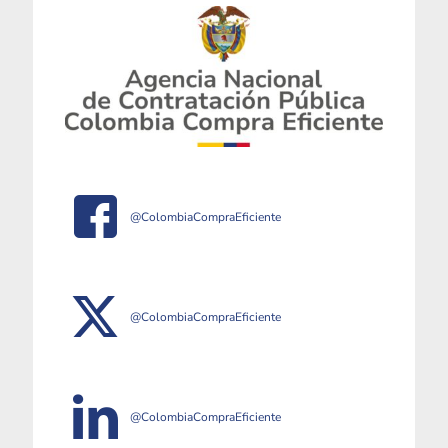
@ColombiaCompraEficiente
@ColombiaCompraEficiente
@ColombiaCompraEficiente