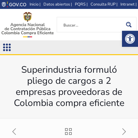
Inicio |
Datos abiertos |
PQRS |
Consulta RUP |
Intranet |
Op
Superindustria formuló
pliego de cargos a 2
empresas proveedoras de
Colombia compra eficiente