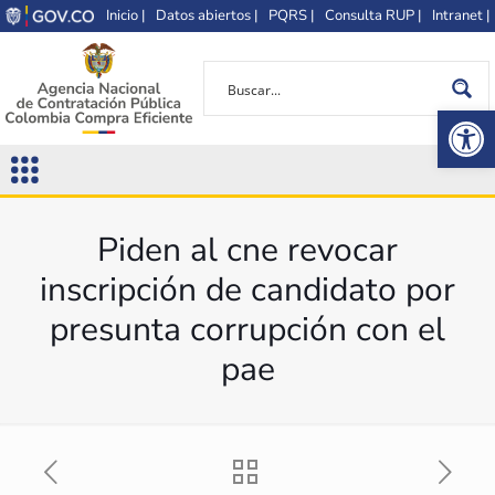
Inicio |
Datos abiertos |
PQRS |
Consulta RUP |
Intranet |
Op
Piden al cne revocar
inscripción de candidato por
presunta corrupción con el
pae