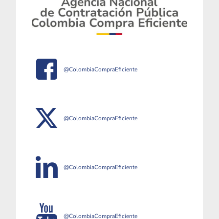
@ColombiaCompraEficiente
@ColombiaCompraEficiente
@ColombiaCompraEficiente
@ColombiaCompraEficiente