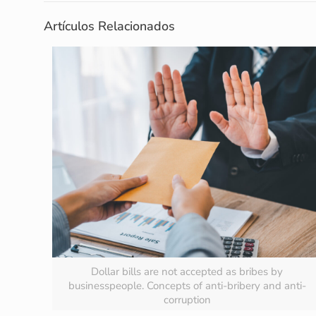
Artículos Relacionados
Dollar bills are not accepted as bribes by
businesspeople. Concepts of anti-bribery and anti-
corruption