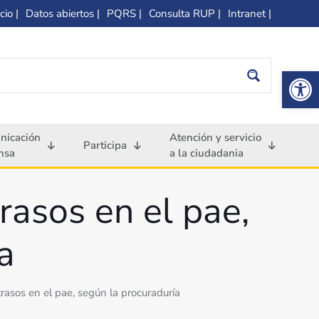
cio |
Datos abiertos |
PQRS |
Consulta RUP |
Intranet |
Op
nicación
Atención y servicio
Participa
nsa
a la ciudadania
asos en el pae,
a
asos en el pae, según la procuraduría