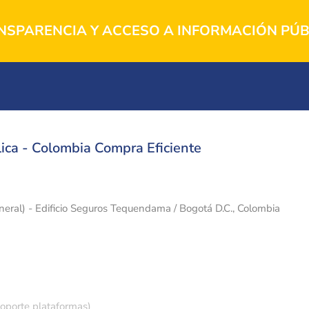
NSPARENCIA Y ACCESO A INFORMACIÓN PÚB
ica - Colombia Compra Eficiente
eneral) - Edificio Seguros Tequendama / Bogotá D.C., Colombia
soporte plataformas)