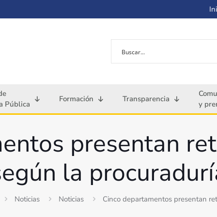
Ini
de
Comu
Formación
Transparencia
 Pública
y pre
entos presentan retr
según la procuradurí
Noticias
Noticias
Cinco departamentos presentan retr