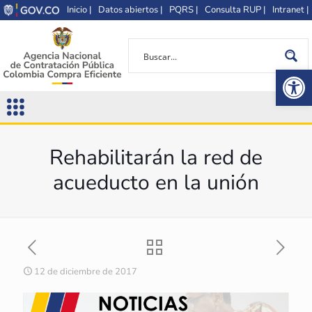
Inicio |
Datos abiertos |
PQRS |
Consulta RUP |
Intranet |
Op
Rehabilitarán la red de
acueducto en la unión
12 de diciembre de 2017