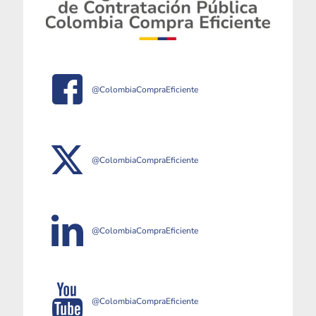
@ColombiaCompraEficiente
@ColombiaCompraEficiente
@ColombiaCompraEficiente
@ColombiaCompraEficiente