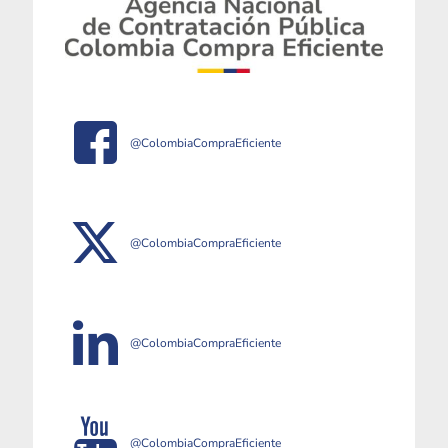
@ColombiaCompraEficiente
@ColombiaCompraEficiente
@ColombiaCompraEficiente
@ColombiaCompraEficiente