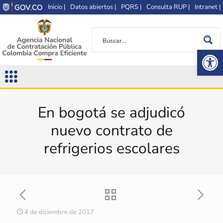
Inicio |
Datos abiertos |
PQRS |
Consulta RUP |
Intranet |
Op
En bogotá se adjudicó
nuevo contrato de
refrigerios escolares
4 de diciembre de 2017