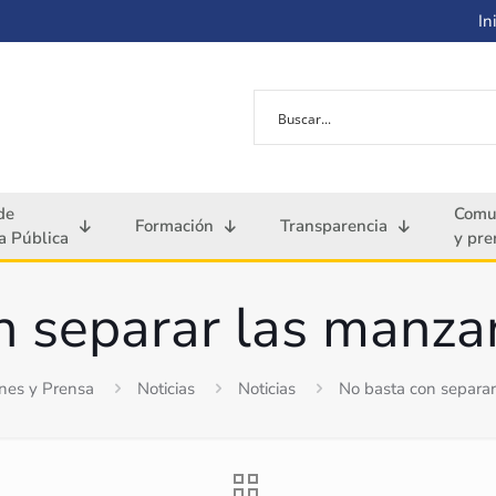
Ini
de
Comu
Formación
Transparencia
 Pública
y pre
n separar las manza
nes y Prensa
Noticias
Noticias
No basta con separa