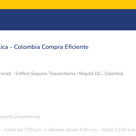
ica - Colombia Compra Eficiente
eneral) - Edificio Seguros Tequendama / Bogotá D.C., Colombia
soporte plataformas)
 – hasta las 7:00 p.m. y sábados desde 8:00 a.m. - hasta 12:00 p.m