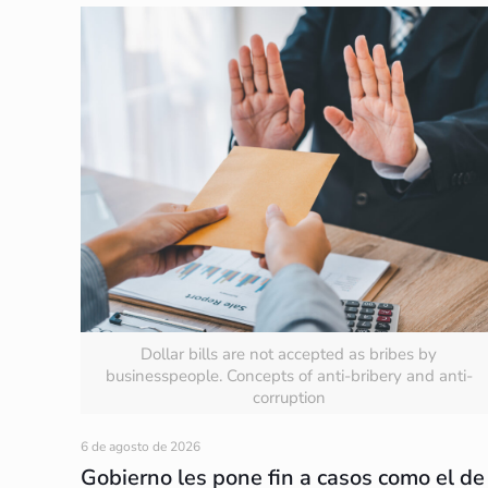
Dollar bills are not accepted as bribes by
businesspeople. Concepts of anti-bribery and anti-
corruption
6 de agosto de 2026
Gobierno les pone fin a casos como el de