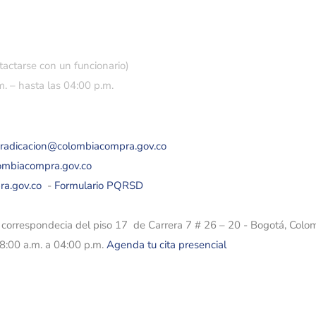
tactarse con un funcionario)
. – hasta las 04:00 p.m.
eradicacion@colombiacompra.gov.co
lombiacompra.gov.co
ra.gov.co
-
Formulario PQRSD
e correspondecia del piso 17 de Carrera 7 # 26 – 20 - Bogotá, Colo
08:00 a.m. a 04:00 p.m.
Agenda tu cita presencial