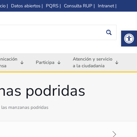
cio |
Datos abiertos |
PQRS |
Consulta RUP |
Intranet |
Op
nicación
Atención y servicio
Participa
nsa
a la ciudadania
nas podridas
r las manzanas podridas