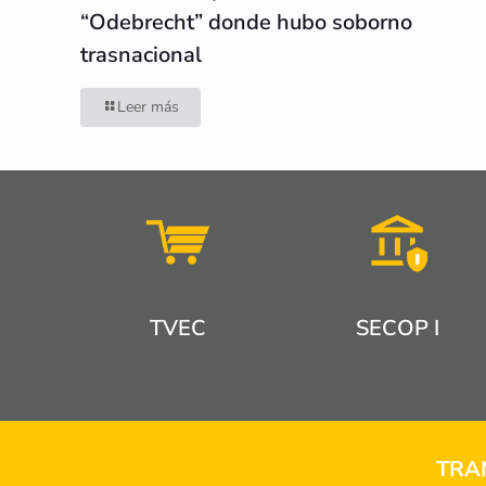
“Odebrecht” donde hubo soborno
trasnacional
Leer más
TVEC
SECOP I
TRA