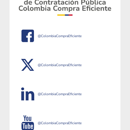
@ColombiaCompraEficiente
@ColombiaCompraEficiente
@ColombiaCompraEficiente
@ColombiaCompraEficiente