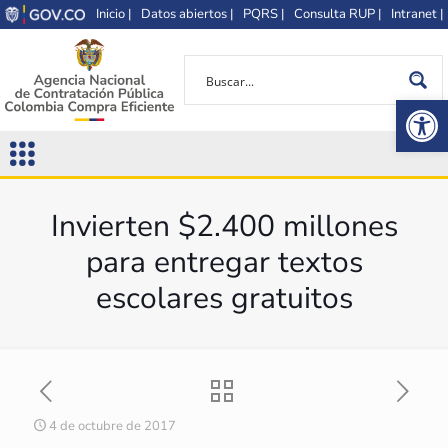
Inicio |
Datos abiertos |
PQRS |
Consulta RUP |
Intranet |
Op
Invierten $2.400 millones
para entregar textos
escolares gratuitos
4 de octubre de 2017