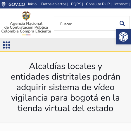
Inicio |
Datos abiertos |
PQRS |
Consulta RUP |
Intranet |
Op
Alcaldías locales y
entidades distritales podrán
adquirir sistema de vídeo
vigilancia para bogotá en la
tienda virtual del estado