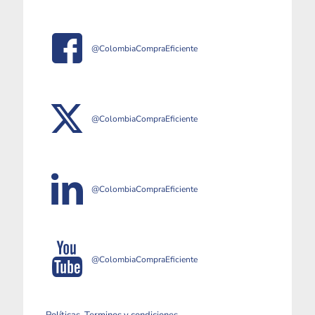
@ColombiaCompraEficiente
@ColombiaCompraEficiente
@ColombiaCompraEficiente
@ColombiaCompraEficiente