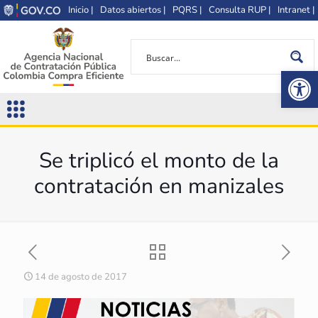
Inicio |
Datos abiertos |
PQRS |
Consulta RUP |
Intranet |
Op
Se triplicó el monto de la
contratación en manizales
14 de agosto de 2017