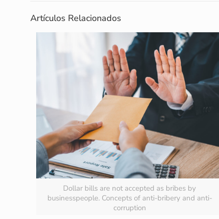
Artículos Relacionados
Dollar bills are not accepted as bribes by
businesspeople. Concepts of anti-bribery and anti-
corruption