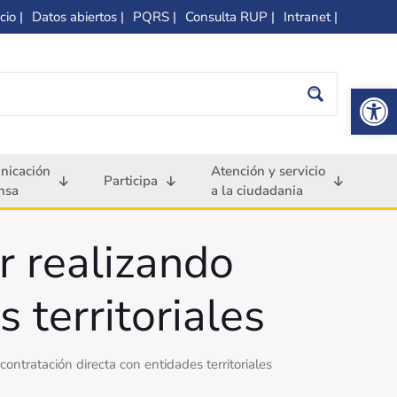
cio |
Datos abiertos |
PQRS |
Consulta RUP |
Intranet |
Op
nicación
Atención y servicio
Participa
nsa
a la ciudadania
r realizando
 territoriales
ontratación directa con entidades territoriales