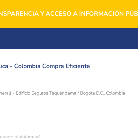
NSPARENCIA Y ACCESO A INFORMACIÓN PÚB
ica - Colombia Compra Eficiente
eneral) - Edificio Seguros Tequendama / Bogotá D.C., Colombia
soporte plataformas)