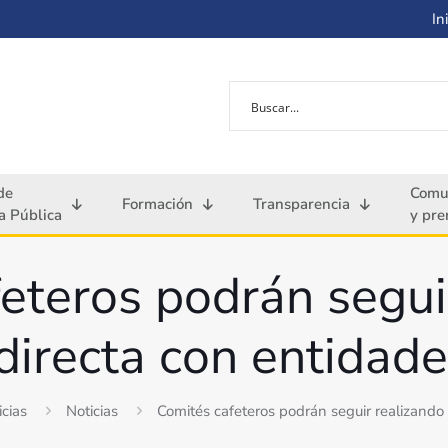
Ini
de
Comu
Formación
Transparencia
 Pública
y pre
eteros podrán segui
directa con entidades
icias
Noticias
Comités cafeteros podrán seguir realizando c