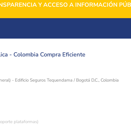
NSPARENCIA Y ACCESO A INFORMACIÓN PÚB
ica - Colombia Compra Eficiente
eneral) - Edificio Seguros Tequendama / Bogotá D.C., Colombia
soporte plataformas)