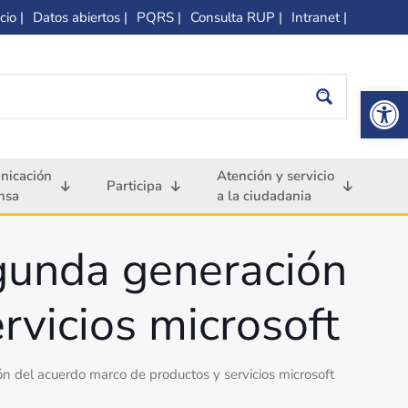
cio |
Datos abiertos |
PQRS |
Consulta RUP |
Intranet |
Op
nicación
Atención y servicio
Participa
nsa
a la ciudadania
egunda generación
rvicios microsoft
n del acuerdo marco de productos y servicios microsoft