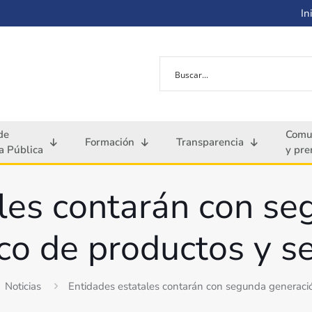
Ini
de
Comu
Formación
Transparencia
 Pública
y pre
les contarán con s
o de productos y se
Noticias
Entidades estatales contarán con segunda generació