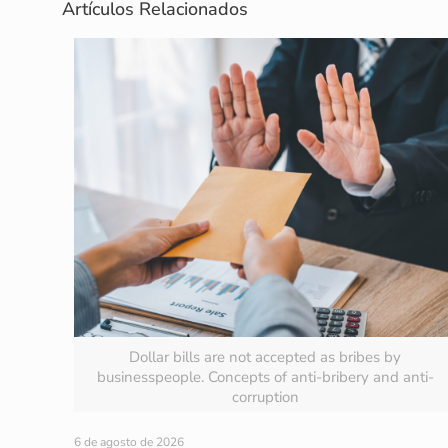
Artículos Relacionados
Dollar bills are not accepted as bribes by
businesspeople. Concepts of anti-bribery and anti-
corruption
6 de agosto de 2026