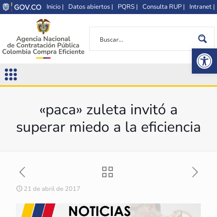
Inicio |
Datos abiertos |
PQRS |
Consulta RUP |
Intranet |
Op
«paca» zuleta invitó a
superar miedo a la eficiencia
21 de abril de 2017