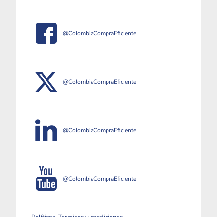
@ColombiaCompraEficiente
@ColombiaCompraEficiente
@ColombiaCompraEficiente
@ColombiaCompraEficiente