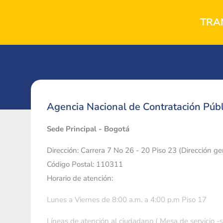
TRA
Agencia Nacional de Contratación Públ
Sede Principal - Bogotá
Dirección: Carrera 7 No 26 - 20 Piso 23 (Dirección g
Código Postal: 110311
Horario de atención:
Lunes a Viernes de 8:00 a.m. a 4:00 p.m Piso 17
Líneas de atención al ciudadano ( Mesa de servicio -