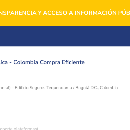
NSPARENCIA Y ACCESO A INFORMACIÓN PÚB
ica - Colombia Compra Eficiente
eneral) - Edificio Seguros Tequendama / Bogotá D.C., Colombia
soporte plataformas)