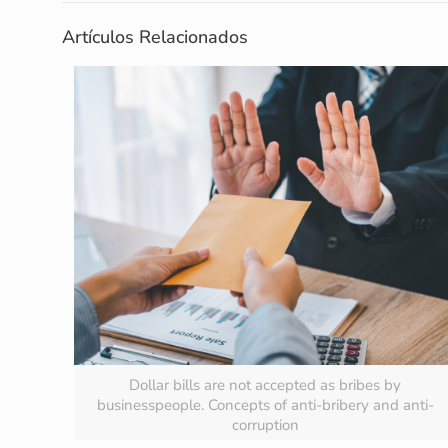
Artículos Relacionados
Dollar bills are not accepted as bribes by
businesspeople. Concepts of anti-bribery and anti-
corruption