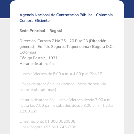
Agencia Nacional de Contratación Pública - Colombia
Compra Eficiente
Sede Principal - Bogotá
Dirección: Carrera 7 No 26 - 20 Piso 23 (Dirección
general) - Edificio Seguros Tequendama / Bogotá D.C.,
Colombia
Código Postal: 110311
Horario de atención:
Lunes a Viernes de 8:00 a.m. a 4:00 p.m Piso 17
Líneas de atención al ciudadano ( Mesa de servicio -
soporte plataformas)
Horario de atención: Lunes a Viernes desde 7:00 a.m. –
hasta las 7:00 p.m. y sábados desde 8:00 a.m. - hasta
12:00 p.m.
Linea nacional 01 800 0520808
Linea Bogotá +57 601 7456788