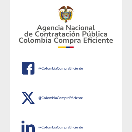
@ColombiaCompraEficiente
@ColombiaCompraEficiente
@ColombiaCompraEficiente