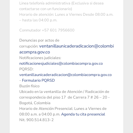
Linea telefonía administrativa (Exclusiva si desea
contactarse con un funcionario)
Horario de atención: Lunes a Viernes Desde 08:00 a.m.
– hasta las 04:00 p.m.
Conmutador +57 601 7956600
Denuncias por actos de
ventanillaunicaderadicacion@colombi
corrupción:
acompra.gov.co
Notificaciones judiciales:
notificacionesjudiciales@colombiacompra.gov.co
PQRSD:
ventanillaunicaderadicacion@colombiacompra.gov.co
-
Formulario PQRSD
Buzón físico
Ubicado en la ventanilla de Atención / Radicación de
correspondecia del piso 17 de Carrera 7 # 26 – 20 -
Bogotá, Colombia
Horario de Atención Presencial: Lunes a Viernes de
08:00 a.m. a 04:00 p.m.
Agenda tu cita presencial
Nit. 900.514.813-2