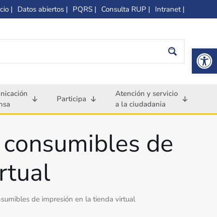
cio |
Datos abiertos |
PQRS |
Consulta RUP |
Intranet |
Op
nicación
Atención y servicio
Participa
nsa
a la ciudadania
r consumibles de
rtual
sumibles de impresión en la tienda virtual