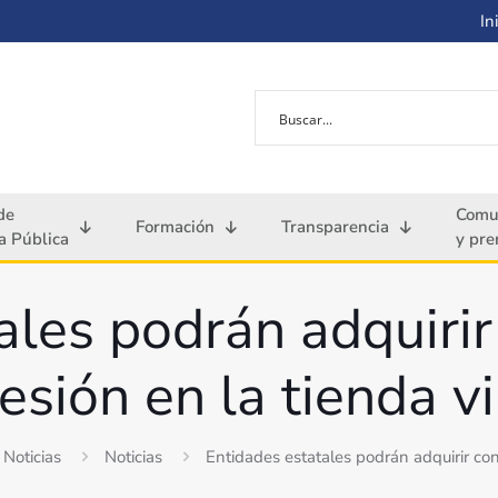
Ini
de
Comu
Formación
Transparencia
 Pública
y pre
ales podrán adquiri
esión en la tienda vi
Noticias
Noticias
Entidades estatales podrán adquirir con