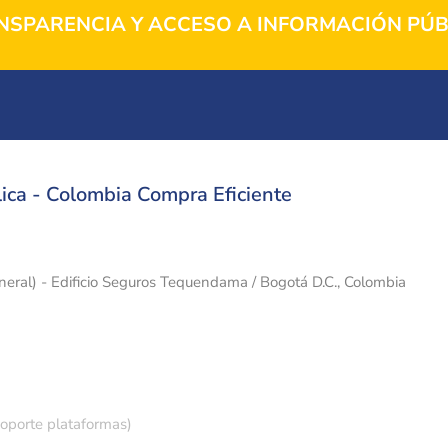
NSPARENCIA Y ACCESO A INFORMACIÓN PÚB
ica - Colombia Compra Eficiente
eneral) - Edificio Seguros Tequendama / Bogotá D.C., Colombia
soporte plataformas)