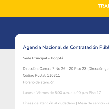
TRA
Agencia Nacional de Contratación Públ
Sede Principal - Bogotá
Dirección: Carrera 7 No 26 - 20 Piso 23 (Dirección g
Código Postal: 110311
Horario de atención:
Lunes a Viernes de 8:00 a.m. a 4:00 p.m Piso 17
Líneas de atención al ciudadano ( Mesa de servicio -