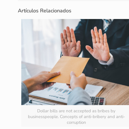
Artículos Relacionados
Dollar bills are not accepted as bribes by
businesspeople. Concepts of anti-bribery and anti-
corruption