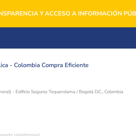
NSPARENCIA Y ACCESO A INFORMACIÓN PÚB
ica - Colombia Compra Eficiente
eneral) - Edificio Seguros Tequendama / Bogotá D.C., Colombia
soporte plataformas)