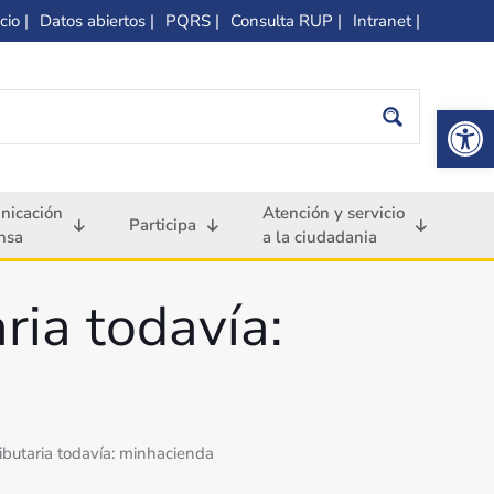
cio |
Datos abiertos |
PQRS |
Consulta RUP |
Intranet |
Op
nicación
Atención y servicio
Participa
nsa
a la ciudadania
ria todavía:
ibutaria todavía: minhacienda