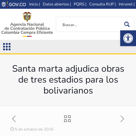
Inicio |
Datos abiertos |
PQRS |
Consulta RUP |
Intranet |
Op
Santa marta adjudica obras
de tres estadios para los
bolivarianos
5 de octubre de 2016