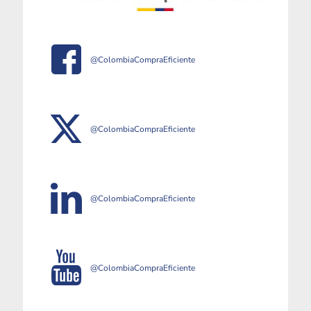
@ColombiaCompraEficiente
@ColombiaCompraEficiente
@ColombiaCompraEficiente
@ColombiaCompraEficiente