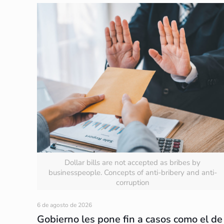
Dollar bills are not accepted as bribes by
businesspeople. Concepts of anti-bribery and anti-
corruption
6 de agosto de 2026
Gobierno les pone fin a casos como el de