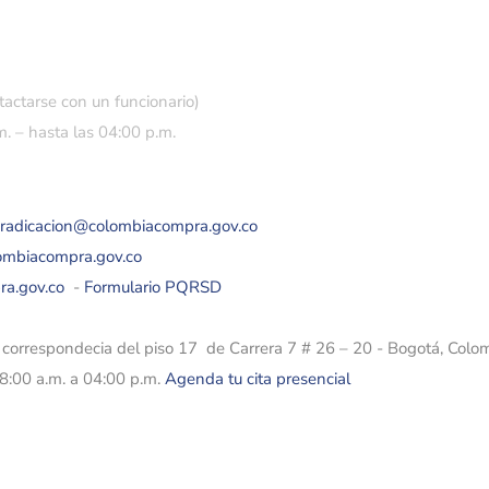
tactarse con un funcionario)
. – hasta las 04:00 p.m.
eradicacion@colombiacompra.gov.co
lombiacompra.gov.co
ra.gov.co
-
Formulario PQRSD
e correspondecia del piso 17 de Carrera 7 # 26 – 20 - Bogotá, Colo
08:00 a.m. a 04:00 p.m.
Agenda tu cita presencial