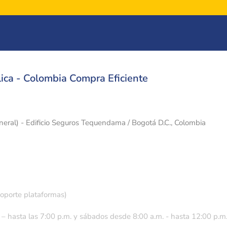
ica - Colombia Compra Eficiente
eneral) - Edificio Seguros Tequendama / Bogotá D.C., Colombia
soporte plataformas)
 – hasta las 7:00 p.m. y sábados desde 8:00 a.m. - hasta 12:00 p.m