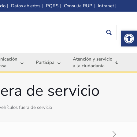
cio |
Datos abiertos |
PQRS |
Consulta RUP |
Intranet |
Op
nicación
Atención y servicio
Participa
nsa
a la ciudadania
era de servicio
vehículos fuera de servicio