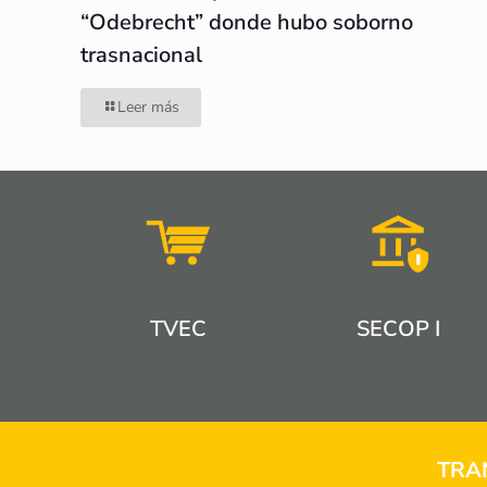
“Odebrecht” donde hubo soborno
trasnacional
Leer más
TVEC
SECOP I
TRA