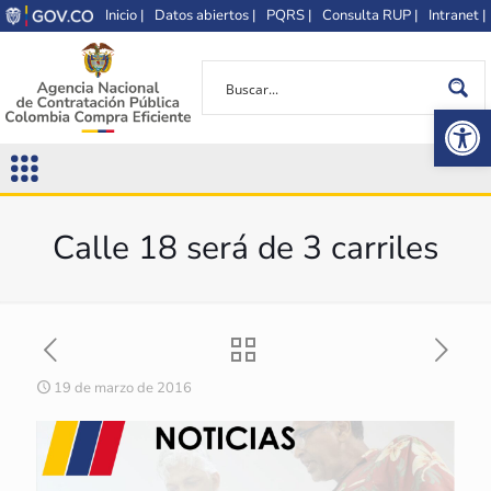
Inicio |
Datos abiertos |
PQRS |
Consulta RUP |
Intranet |
Op
Calle 18 será de 3 carriles
19 de marzo de 2016