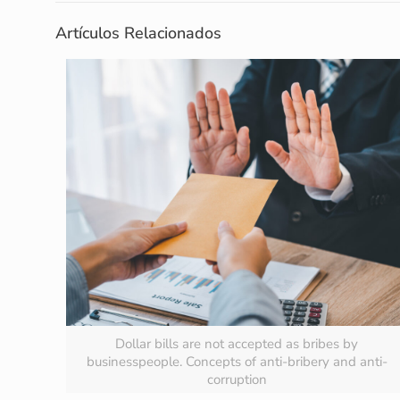
Artículos Relacionados
Dollar bills are not accepted as bribes by
businesspeople. Concepts of anti-bribery and anti-
corruption