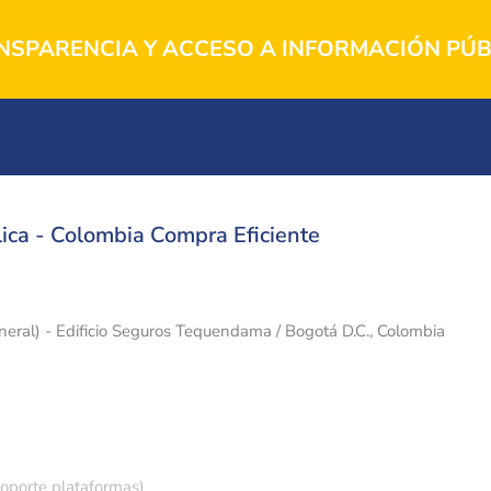
NSPARENCIA Y ACCESO A INFORMACIÓN PÚB
ica - Colombia Compra Eficiente
eneral) - Edificio Seguros Tequendama / Bogotá D.C., Colombia
soporte plataformas)