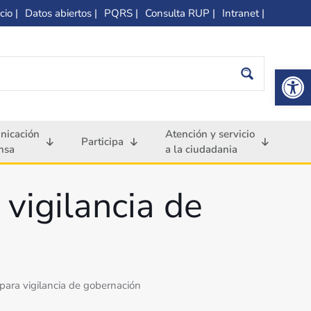
cio |
Datos abiertos |
PQRS |
Consulta RUP |
Intranet |
Op
nicación
Atención y servicio
Participa
nsa
a la ciudadania
 vigilancia de
 para vigilancia de gobernación