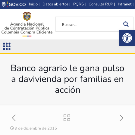
Inicio |
Datos abiertos |
PQRS |
Consulta RUP |
Intranet |
Op
Banco agrario le gana pulso
a davivienda por familias en
acción
9 de diciembre de 2015