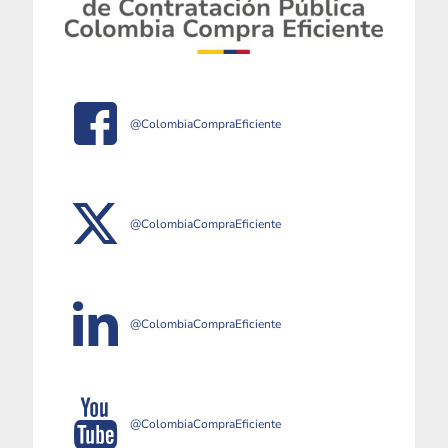
@ColombiaCompraEficiente
@ColombiaCompraEficiente
@ColombiaCompraEficiente
@ColombiaCompraEficiente