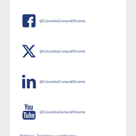
@ColombiaCompraEficiente
@ColombiaCompraEficiente
@ColombiaCompraEficiente
@ColombiaCompraEficiente