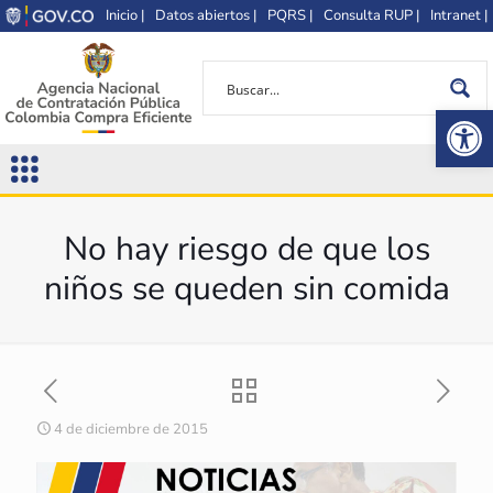
Inicio |
Datos abiertos |
PQRS |
Consulta RUP |
Intranet |
Op
No hay riesgo de que los
niños se queden sin comida
4 de diciembre de 2015