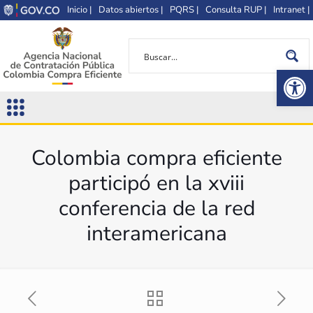
Inicio |
Datos abiertos |
PQRS |
Consulta RUP |
Intranet |
Op
Colombia compra eficiente
participó en la xviii
conferencia de la red
interamericana