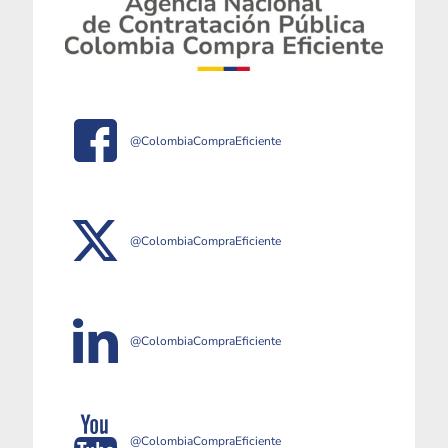
@ColombiaCompraEficiente
@ColombiaCompraEficiente
@ColombiaCompraEficiente
@ColombiaCompraEficiente