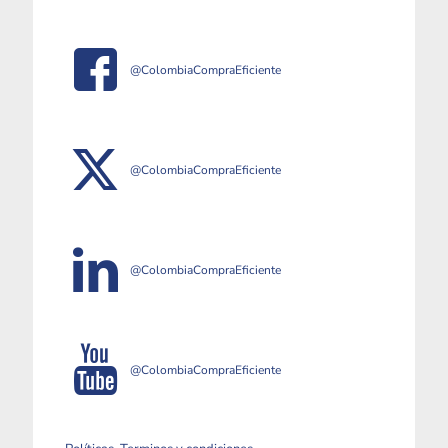
@ColombiaCompraEficiente
@ColombiaCompraEficiente
@ColombiaCompraEficiente
@ColombiaCompraEficiente